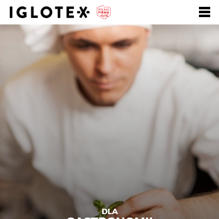
Polski
English
Pусский
Szukaj
Zarejestruj się, to
Zaloguj się
się opłaca!
+
dla Gastronomii
+
dla Detalu
+
dla Partnerów Biznesowych
+
Nasze marki
+
DLA
o Grupie