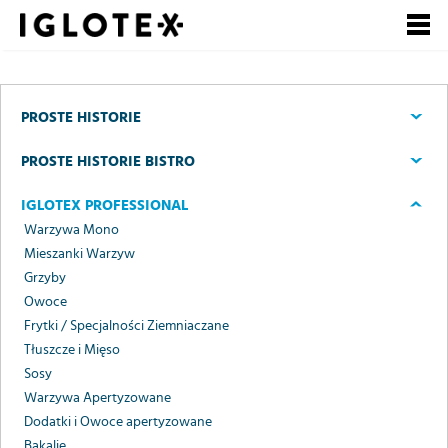
Polski
English
Pусский
Szukaj
PROSTE HISTORIE
Zarejestruj się, to
Zaloguj się
PROSTE HISTORIE BISTRO
się opłaca!
IGLOTEX PROFESSIONAL
+
dla Gastronomii
Warzywa Mono
Mieszanki Warzyw
+
Grzyby
dla Detalu
Owoce
+
Frytki / Specjalności Ziemniaczane
dla Partnerów Biznesowych
Tłuszcze i Mięso
+
Sosy
Nasze marki
Warzywa Apertyzowane
+
Dodatki i Owoce apertyzowane
o Grupie
Bakalie