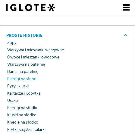
Polski
English
Pусский
Szukaj
PROSTE HISTORIE
Zupy
Zarejestruj się, to
Zaloguj się
Warzywa i mieszanki warzywne
się opłaca!
Owoce i mieszanki owocowe
Warzywa na patelnię
+
dla Gastronomii
Dania na patelnię
Pierogi na słono
+
dla Detalu
Pyzy i kluski
Kartacze i Kopytka
+
dla Partnerów Biznesowych
Uszka
Pierogi na słodko
+
Nasze marki
Kluski na słodko
Knedle na słodko
+
Frytki, cząstki i talarki
o Grupie