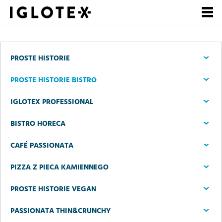
Polski
English
Pусский
Szukaj
PROSTE HISTORIE
Zarejestruj się, to
Zaloguj się
PROSTE HISTORIE BISTRO
się opłaca!
IGLOTEX PROFESSIONAL
+
dla Gastronomii
BISTRO HORECA
+
dla Detalu
CAFÉ PASSIONATA
+
dla Partnerów Biznesowych
PIZZA Z PIECA KAMIENNEGO
+
PROSTE HISTORIE VEGAN
Nasze marki
+
PASSIONATA THIN&CRUNCHY
o Grupie