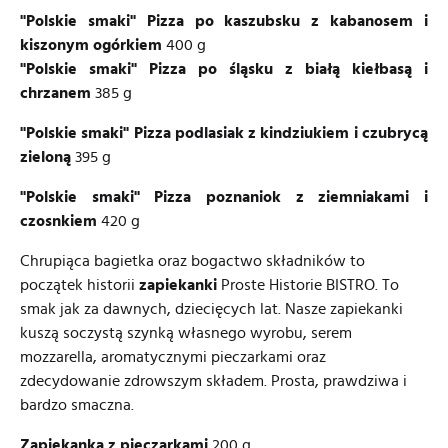
"Polskie smaki" Pizza po kaszubsku z kabanosem i
kiszonym ogórkiem
400 g
"Polskie smaki" Pizza po śląsku z białą kiełbasą i
chrzanem
385 g
"Polskie smaki" Pizza podlasiak z kindziukiem i czubrycą
zieloną
395 g
"Polskie smaki" Pizza poznaniok z ziemniakami i
czosnkiem
420 g
Chrupiąca bagietka oraz bogactwo składników to
początek historii
zapiekanki
Proste Historie BISTRO. To
smak jak za dawnych, dziecięcych lat. Nasze zapiekanki
kuszą soczystą szynką własnego wyrobu, serem
mozzarella, aromatycznymi pieczarkami oraz
zdecydowanie zdrowszym składem. Prosta, prawdziwa i
bardzo smaczna.
Zapiekanka z pieczarkami
200 g