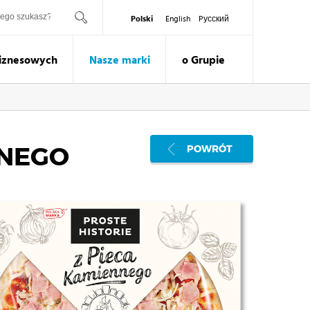
ukaj
Polski
English
Pусский
Biznesowych
Nasze marki
o Grupie
NNEGO
POWRÓT