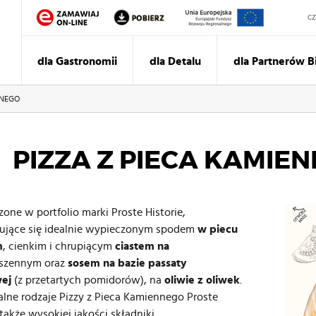
Sz
dla Gastronomii
dla Detalu
dla Partnerów 
NNEGO
PIZZA Z PIECA KAMIE
zone w portfolio marki Proste Historie,
zujące się idealnie wypieczonym spodem
w piecu
m
, cienkim i chrupiącym
ciastem na
szennym oraz
sosem na bazie passaty
ej
(z przetartych pomidorów), na
oliwie z oliwek
.
alne rodzaje Pizzy z Pieca Kamiennego Proste
 także wysokiej jakości składniki,