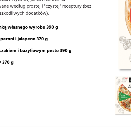
e według prostej i "czystej" receptury (bez
 szkodliwych dodatków):
ynką własnego wyrobu 390 g
peroni i jalapeno 370 g
rczakiem i bazyliowym pesto 390 g
y 370 g