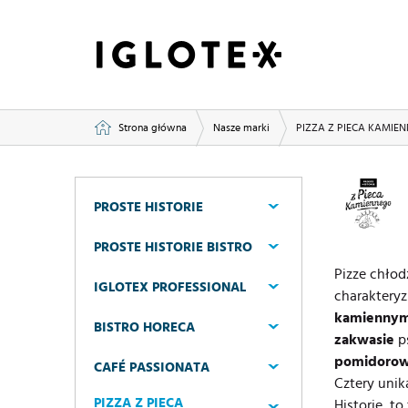
Strona główna
Nasze marki
PIZZA Z PIECA KAMIE
PROSTE HISTORIE
PROSTE HISTORIE BISTRO
Pizze chłod
IGLOTEX PROFESSIONAL
charaktery
kamienny
BISTRO HORECA
zakwasie
p
pomidorow
CAFÉ PASSIONATA
Cztery unik
PIZZA Z PIECA
Historie, to