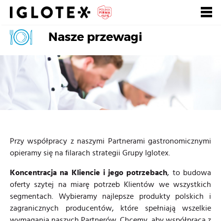
Nasze przewagi
Polski
English
Pусский
Szukaj
Zarejestruj się, to
Zaloguj się
się opłaca!
+
dla Gastronomii
+
dla Detalu
Przy współpracy z naszymi Partnerami gastronomicznymi
opieramy się na filarach strategii Grupy Iglotex.
+
dla Partnerów Biznesowych
Koncentracja na Kliencie i jego potrzebach
,
to budowa
+
oferty szytej na miarę potrzeb Klientów we wszystkich
Nasze marki
segmentach. Wybieramy najlepsze produkty polskich i
+
zagranicznych producentów, które spełniają wszelkie
o Grupie
wymagania naszych Partnerów. Chcemy, aby współpraca z