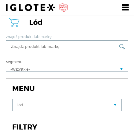
Lód
Polski
English
Pусский
Szukaj
znajdź produkt lub markę
Zarejestruj się, to
Zaloguj się
się opłaca!
segment
+
dla Gastronomii
+
dla Detalu
MENU
+
dla Partnerów Biznesowych
+
Nasze marki
FILTRY
+
o Grupie