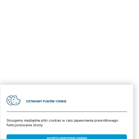
UŻYWAMY PLIKÓW COOKIE
2018 | Iglotex S.A
Stosujemy niezbędne pliki cookies w celu zapewnienie prawidłowego
POLITYKA COOKIES
funkcjonowania strony
POCZTA
pomoc zdalna
AKCEPTUJ WSZYSTKIE COOKIES