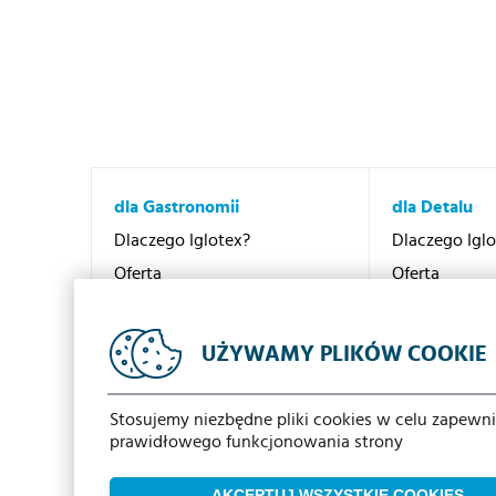
Strony
dla Gastronomii
dla Detalu
Dlaczego Iglotex?
Dlaczego Igl
Oferta
Oferta
Promocje
Promocje
Kontakt
Kontakt
UŻYWAMY PLIKÓW COOKIE
Sieć dystrybucji
Sieć dystrybu
Stosujemy niezbędne pliki cookies w celu zapewn
prawidłowego funkcjonowania strony
AKCEPTUJ WSZYSTKIE COOKIES