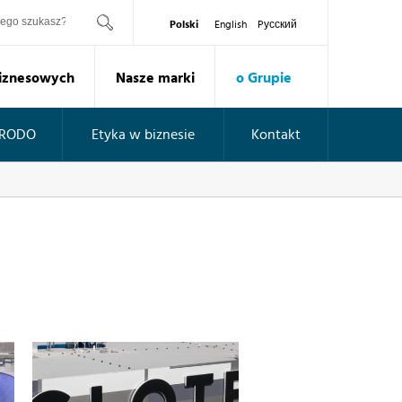
ukaj
Polski
English
Pусский
Biznesowych
Nasze marki
o Grupie
RODO
Etyka w biznesie
Kontakt