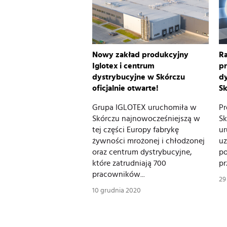
Nowy zakład produkcyjny
Ra
Iglotex i centrum
pr
dystrybucyjne w Skórczu
dy
oficjalnie otwarte!
S
Grupa IGLOTEX uruchomiła w
Pr
Skórczu najnowocześniejszą w
Sk
tej części Europy fabrykę
ur
żywności mrożonej i chłodzonej
uz
oraz centrum dystrybucyjne,
po
które zatrudniają 700
pr
pracowników...
29
10 grudnia 2020