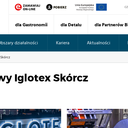
Sz
dla Gastronomii
dla Detalu
dla Partnerów 
bszary działalności
Kariera
Aktualności
 Skórcz
wy Iglotex Skórcz