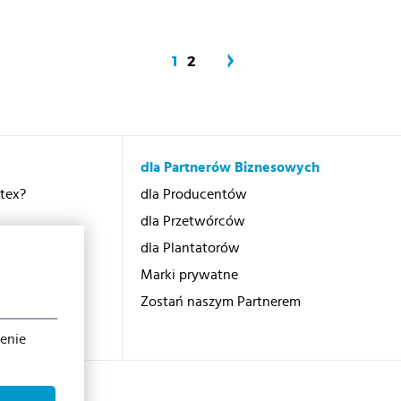
1
2
dla Partnerów Biznesowych
otex?
dla Producentów
dla Przetwórców
dla Plantatorów
Marki prywatne
cji
Zostań naszym Partnerem
ienie