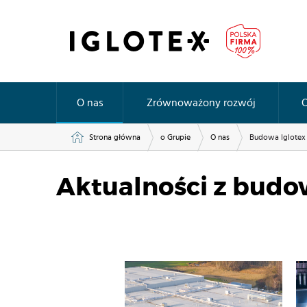
O nas
Zrównoważony rozwój
O
Strona główna
o Grupie
O nas
Budowa Iglotex
Aktualności z budo