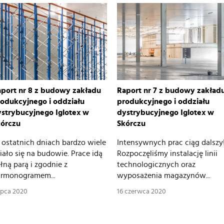
port nr 8 z budowy zakładu
Raport nr 7 z budowy zakład
odukcyjnego i oddziału
produkcyjnego i oddziału
strybucyjnego Iglotex w
dystrybucyjnego Iglotex w
kórczu
Skórczu
ostatnich dniach bardzo wiele
Intensywnych prac ciąg dalszy
iało się na budowie. Prace idą
Rozpoczęliśmy instalację linii
łną parą i zgodnie z
technologicznych oraz
rmonogramem...
wyposażenia magazynów...
lipca 2020
16 czerwca 2020