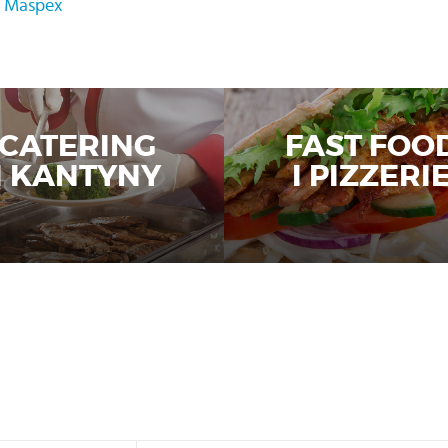
- Maspex
CATERING
FAST FOO
I KANTYNY
I PIZZERI