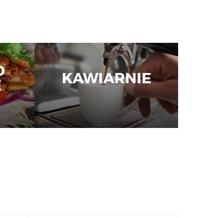
D
KAWIARNIE
E