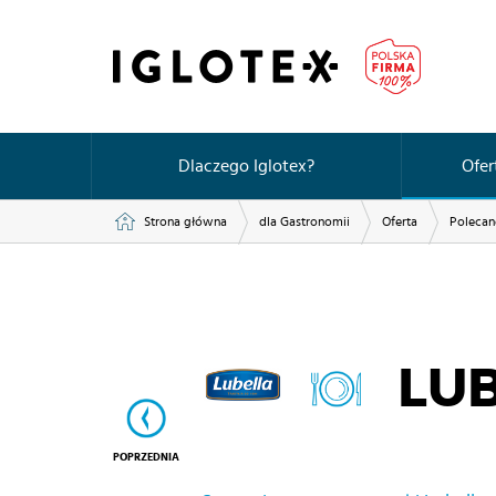
Dlaczego Iglotex?
Ofer
Strona główna
dla Gastronomii
Oferta
Polecan
LU
POPRZEDNIA