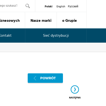
ukaj
Polski
English
Pусский
Biznesowych
Nasze marki
o Grupie
Kontakt
Sieć dystrybucji
POWRÓT
NASTĘPNA