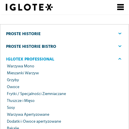
Polski
English
Pусский
Szukaj
PROSTE HISTORIE
Zarejestruj się, to
Zaloguj się
PROSTE HISTORIE BISTRO
się opłaca!
IGLOTEX PROFESSIONAL
+
dla Gastronomii
Warzywa Mono
Mieszanki Warzyw
+
Grzyby
dla Detalu
Owoce
+
Frytki / Specjalności Ziemniaczane
dla Partnerów Biznesowych
Tłuszcze i Mięso
+
Sosy
Nasze marki
Warzywa Apertyzowane
+
Dodatki i Owoce apertyzowane
o Grupie
Bakalie